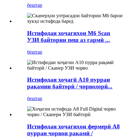
бештар
Истифодаи хоҷагиҳои M6 Scan
УЗИ байтории пеш аз гармӣ ...
бештар
Истифодаи хоҷагӣ A10 пурраи
рақамии байторӣ / чорводорӣ...
бештар
Истифодаи хоҷагиҳои фермерӣ A8
пурраи чорвои рақамӣ /