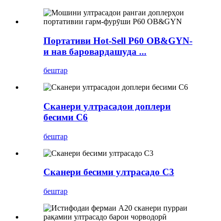
Портативи Hot-Sell P60 OB&GYN-
и нав баровардашуда ...
бештар
Сканери ултрасадои доплери
бесими C6
бештар
Сканери бесими ултрасадо C3
бештар