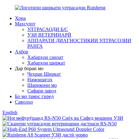
Хона
Маҳсулот
УЛТРАСАОДИ Б/С
УЗИ ВЕТЕРИНАРӢ
АППАРАТИ ДИАГНОСТИКИИ УЛТРАСОЗИИ
РАНГА
Ахбор
Хабарҳои саноат
Хабарҳои ширкат
Дар бораи мо
Чеҳраи Ширкат
Намоишгоҳ
Шарикони мо
Сафари завод
Бо мо тамос гиред
Саволҳо
English