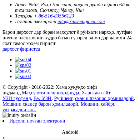
Адрес
№62, Роҳи Ҷингшан, ноҳияи рушди иқтисодӣ ва
технологӣ, Сючжоу, Ҷянсу, Чин
Телефон
+ 86-516-83556123
Почтаи электронӣ
info@ruishengmed.com
Барои дархост дар бораи маҳсулот ё рӯйхати нархҳо, лутфан
почтаи электронии худро ба мо гузоред ва мо дар давоми 24
соат тамос хоҳем гирифт.
дархост фиристед
© Copyright - 2018-2022: Ҳама ҳуқуқҳо ҳифз
шудаанд.
Маҳсулоти пешниҳодшуда
,
Харитаи сайт
УЗИ гӯсфанд
,
Bw УЗИ
,
Руйшенг
,
скан ultrasound ҳомиладорӣ
,
Мошини сканер барои ҳомиладорӣ
,
Мошини сайёри
ултрасадои гов
,
Ирсоли почтаи электронӣ
Android
x