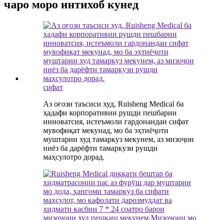
чаро моро интихоб кунед
сифат
Аз оғози таъсиси худ, Ruisheng Medical ба
ҳадафи корпоративии рушди пешбарии
инноватсия, истеъмоли гардонандаи сифат
мувофиқат мекунад, мо ба эҳтиёҷоти
муштарии худ тамаркуз мекунем, аз мизоҷон
ниёз ба дарёфти тамаркузи рушди
маҳсулотро дорад.