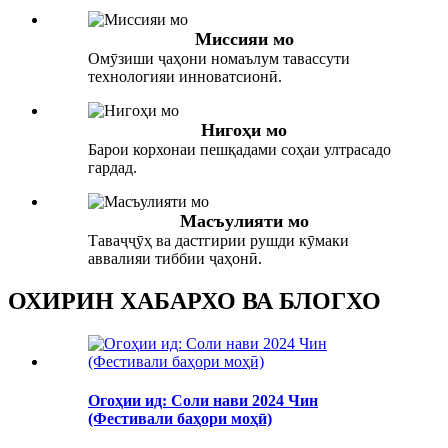
Миссияи мо
Омӯзиши ҷаҳони номаълум тавассути
технологияи инноватсионӣ.
Нигоҳи мо
Барои корхонаи пешқадами соҳаи ултрасадо
гардад.
Масъулияти мо
Таваҷҷӯҳ ва дастгирии рушди кӯмаки
аввалияи тиббии ҷаҳонӣ.
ОХИРИН ХАБАРХО ВА БЛОГХО
Огоҳии ид: Соли нави 2024 Чин
(Фестивали баҳори моҳӣ)