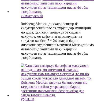
хизматрасонй
Ruisheng Medical диққати бештар ба
хидматрасонии пас аз фурӯш дар муштарии
мо дода, ҳангоми тамаркуз ба сифати
маҳсулот, мо кафолати дарозмуддат ва
хидмати касбии 7 * 24 соатро барои
мизоҷони худ пешкаш мекунем.Мизоҷони мо
метавонанд ҳангоми паҳн кардани
маҳсулоти мо аз ташвишҳои пас аз фурӯш
озод бошанд.
РУШДИ