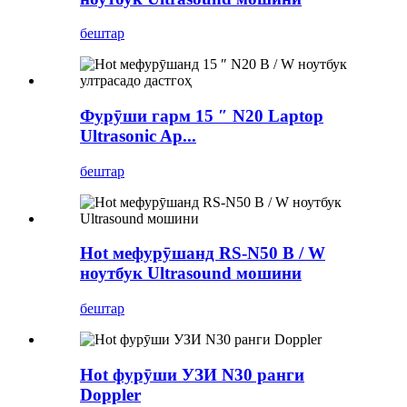
бештар
Фурӯши гарм 15 ″ N20 Laptop
Ultrasonic Ap...
бештар
Hot мефурӯшанд RS-N50 ​​B / W
ноутбук Ultrasound мошини
бештар
Hot фурӯши УЗИ N30 ранги
Doppler