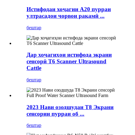
Истифодаи хоҷагии A20 пурраи
ултрасадои чорвои рақамӣ ...
бештар
Дар хоҷагиҳои истифода экрани
сенсорӣ T6 Scanner Ultrasound
Cattle
бештар
2023 Нави озодшудаи T8 Экрани
сенсории пурраи об ...
бештар