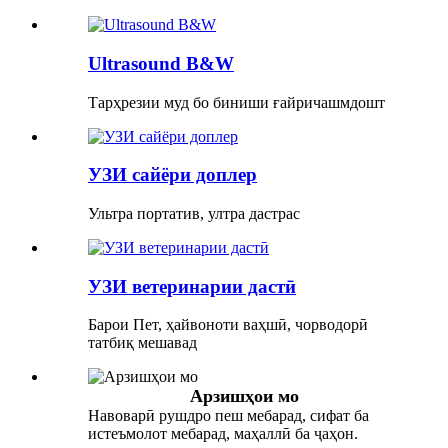
Ultrasound B&W
Тарҳрезии муд бо биниши ғайричашмдошт
УЗИ сайёри доплер
Ультра портатив, ултра дастрас
УЗИ ветеринарии дастӣ
Барои Пет, ҳайвоноти ваҳшӣ, чорводорӣ
татбиқ мешавад
Арзишҳои мо
Навоварӣ рушдро пеш мебарад, сифат ба
истеъмолот мебарад, маҳаллӣ ба ҷаҳон.