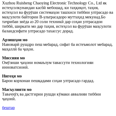
Xuzhou Ruisheng Chaoying Electronic Technology Co., Ltd як
истеҳсолкунандаи касбӣ мебошад, ки таҳқиқот, таҳия,
истеҳсол ва фурӯши системаҳои ташхиси тиббии ултрасадо ва
маҳсулоти байтории B-ультрасадоро муттаҳид мекунад.Бо
таҷрибаи зиёда аз 20 соли техникӣ дар соҳаи ултрасадои
тиббӣ, ширкати мо дар таҳия, истеҳсол ва фурӯши маҳсулоти
баландсифати ултрасадо тахассус дорад.
Арзишҳои мо
Навоварӣ рушдро пеш мебарад, сифат ба истеъмолот мебарад,
маҳаллӣ ба ҷаҳон.
Миссияи мо
Омӯзиши ҷаҳони номаълум тавассути технологияи
инноватсионӣ.
Нигоҳи мо
Барои корхонаи пешқадами соҳаи ултрасадо гардад.
Масъулияти мо
Таваҷҷӯҳ ва дастгирии рушди кӯмаки аввалияи тиббии
ҷаҳонӣ.
бештар