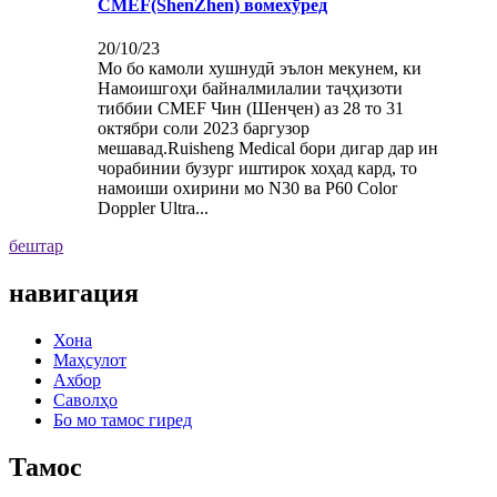
CMEF(ShenZhen) вомехӯред
20/10/23
Мо бо камоли хушнудӣ эълон мекунем, ки
Намоишгоҳи байналмилалии таҷҳизоти
тиббии CMEF Чин (Шенҷен) аз 28 то 31
октябри соли 2023 баргузор
мешавад.Ruisheng Medical бори дигар дар ин
чорабинии бузург иштирок хоҳад кард, то
намоиши охирини мо N30 ва P60 Color
Doppler Ultra...
бештар
навигация
Хона
Маҳсулот
Ахбор
Саволҳо
Бо мо тамос гиред
Тамос