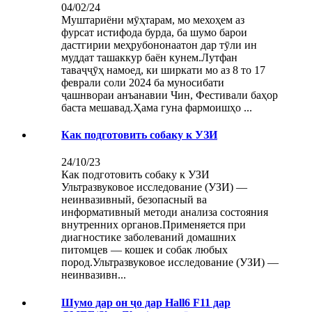
04/02/24
Муштариёни мӯҳтарам, мо мехоҳем аз
фурсат истифода бурда, ба шумо барои
дастгирии меҳрубононаатон дар тӯли ин
муддат ташаккур баён кунем.Лутфан
таваҷҷӯҳ намоед, ки ширкати мо аз 8 то 17
феврали соли 2024 ба муносибати
ҷашнвораи анъанавии Чин, Фестивали баҳор
баста мешавад.Ҳама гуна фармоишҳо ...
Как подготовить собаку к УЗИ
24/10/23
Как подготовить собаку к УЗИ
Ультразвуковое исследование (УЗИ) —
неинвазивный, безопасный ва
информативный методи анализа состояния
внутренних органов.Применяется при
диагностике заболеваний домашних
питомцев — кошек и собак любых
пород.Ультразвуковое исследование (УЗИ) —
неинвазивн...
Шумо дар он ҷо дар Hall6 F11 дар