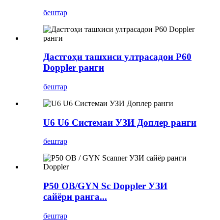
бештар
Дастгоҳи ташхиси ултрасадои P60
Doppler ранги
бештар
U6 U6 Системаи УЗИ Доплер ранги
бештар
P50 OB/GYN Sc Doppler УЗИ
сайёри ранга...
бештар