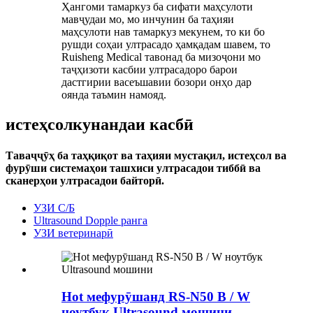
Ҳангоми тамаркуз ба сифати маҳсулоти
мавҷудаи мо, мо инчунин ба таҳияи
маҳсулоти нав тамаркуз мекунем, то ки бо
рушди соҳаи ултрасадо ҳамқадам шавем, то
Ruisheng Medical тавонад ба мизоҷони мо
таҷҳизоти касбии ултрасадоро барои
дастгирии васеъшавии бозори онҳо дар
оянда таъмин намояд.
истеҳсолкунандаи касбӣ
Таваҷҷӯҳ ба таҳқиқот ва таҳияи мустақил, истеҳсол ва
фурӯши системаҳои ташхиси ултрасадои тиббӣ ва
сканерҳои ултрасадои байторӣ.
УЗИ С/Б
Ultrasound Dopple ранга
УЗИ ветеринарӣ
Hot мефурӯшанд RS-N50 ​​B / W
ноутбук Ultrasound мошини