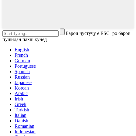
Барои ҷустуҷӯ ё ESC -ро барои
пӯшидан пахш кунед
English
French
German
Portuguese
Spanish
Russian
Japanese
Korean
Arabic
Irish
Greek
Turkish
Italian
Danish
Romanian
Indonesian