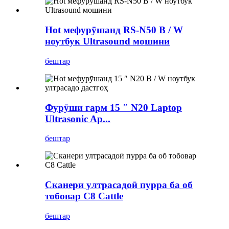
Hot мефурӯшанд RS-N50 ​​B / W
ноутбук Ultrasound мошини
бештар
Фурӯши гарм 15 ″ N20 Laptop
Ultrasonic Ap...
бештар
Сканери ултрасадоӣ пурра ба об
тобовар C8 Cattle
бештар