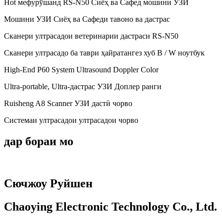
Hot мефурӯшанд RS-N50 ​​Сиёҳ ва Сафед мошини УЗИ
Мошини УЗИ Сиёҳ ва Сафеди тавоно ва дастрас
Сканери ултрасадои ветеринарии дастраси RS-N50
Сканери ултрасадо ба таври ҳайратангез хуб B / W ноутбук
High-End P60 System Ultrasound Doppler Color
Ultra-portable, Ultra-дастрас УЗИ Доплер ранги
Ruisheng A8 Scanner УЗИ дастӣ чорво
Системаи ултрасадои ултрасадои чорво
дар бораи мо
Сючжоу Руйшен
Chaoying Electronic Technology Co., Ltd.