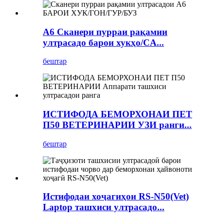
A6 Сканери пурраи рақамии
ултрасадо барои хукҳо/CA...
бештар
ИСТИФОДА БЕМОРХОНАИ ПЕТ
П50 ВЕТЕРИНАРИИ УЗИ ранги...
бештар
Истифодаи хоҷагиҳои RS-N50(Vet)
Laptop ташхиси ултрасадо...